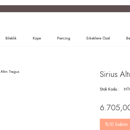
Bileklik
Küpe
Piercing
Erkeklere Özel
Be
Sirius Al
Stok Kodu
HT
6.705,0
%10 İndirim