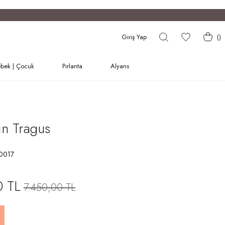
Giriş Yap
(
)
bek | Çocuk
Pırlanta
Alyans
tın Tragus
0017
0 TL
7.450,00 TL