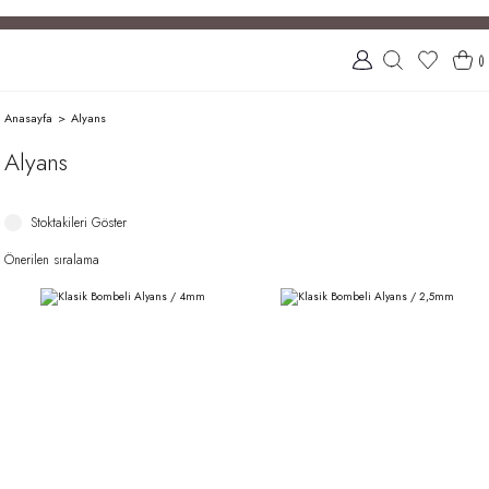
(
)
Anasayfa
Alyans
Alyans
Stoktakileri Göster