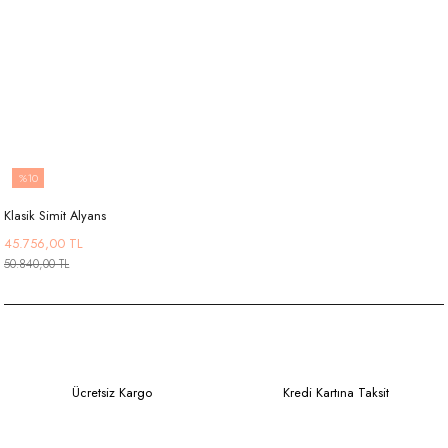
%10
Klasik Simit Alyans
45.756,00 TL
50.840,00 TL
Ücretsiz Kargo
Kredi Kartına Taksit