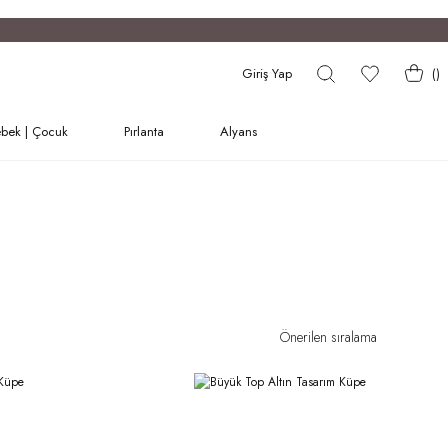
Giriş Yap
(
)
bek | Çocuk
Pırlanta
Alyans