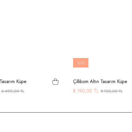
%10
 Tasarım Küpe
Çillibom Altın Tasarım Küpe
8.190,00 TL
6.490,00 TL
9.100,00 TL