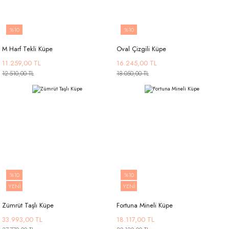
%10
%10
M Harf Tekli Küpe
Oval Çizgili Küpe
11.259,00 TL
16.245,00 TL
12.510,00 TL
18.050,00 TL
%10
%10
YENİ
YENİ
Zümrüt Taşlı Küpe
Fortuna Mineli Küpe
33.993,00 TL
18.117,00 TL