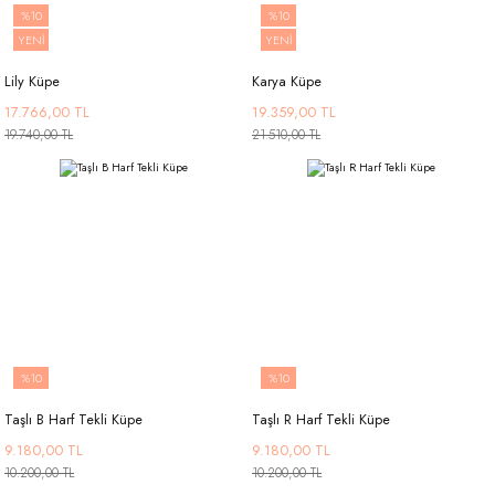
%10
%10
YENİ
YENİ
Lily Küpe
Karya Küpe
17.766,00 TL
19.359,00 TL
19.740,00 TL
21.510,00 TL
%10
%10
Taşlı B Harf Tekli Küpe
Taşlı R Harf Tekli Küpe
9.180,00 TL
9.180,00 TL
10.200,00 TL
10.200,00 TL