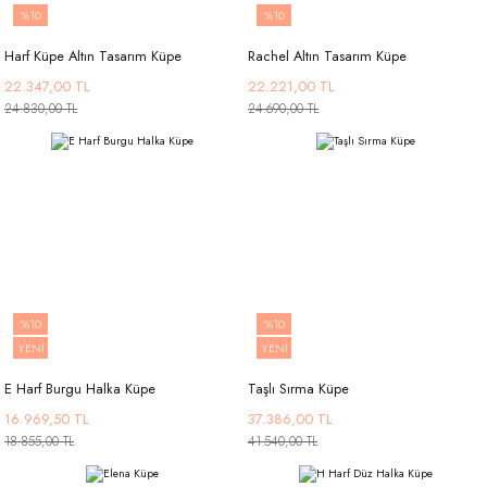
%10
%10
Harf Küpe Altın Tasarım Küpe
Rachel Altın Tasarım Küpe
22.347,00 TL
22.221,00 TL
24.830,00 TL
24.690,00 TL
%10
%10
YENİ
YENİ
E Harf Burgu Halka Küpe
Taşlı Sırma Küpe
16.969,50 TL
37.386,00 TL
18.855,00 TL
41.540,00 TL