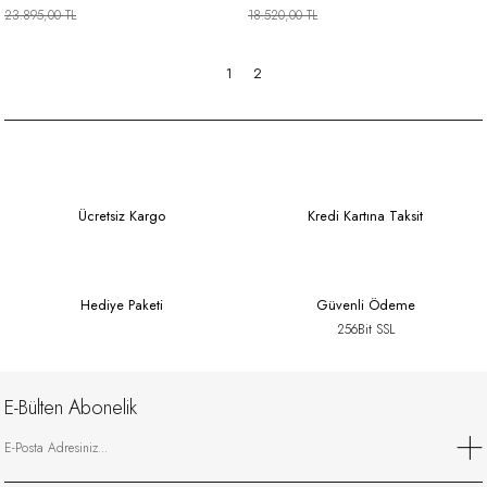
23.895,00 TL
18.520,00 TL
1
2
Ücretsiz Kargo
Kredi Kartına Taksit
Hediye Paketi
Güvenli Ödeme
256Bit SSL
E-Bülten Abonelik