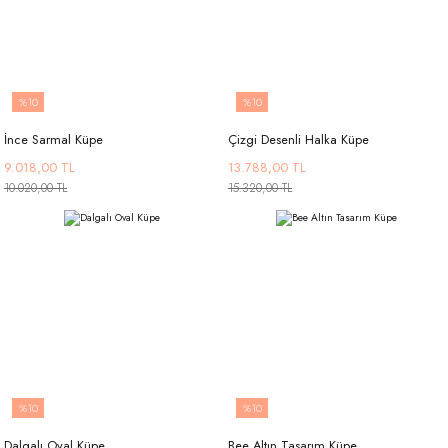
%10
%10
İnce Sarmal Küpe
Çizgi Desenli Halka Küpe
9.018,00 TL
13.788,00 TL
10.020,00 TL
15.320,00 TL
%10
%10
Dalgalı Oval Küpe
Bee Altın Tasarım Küpe