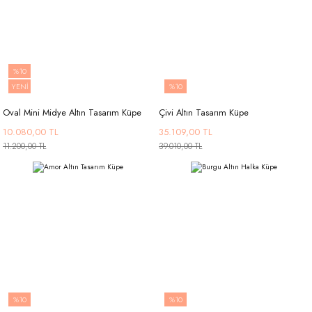
%10
YENİ
%10
Oval Mini Midye Altın Tasarım Küpe
Çivi Altın Tasarım Küpe
10.080,00 TL
35.109,00 TL
11.200,00 TL
39.010,00 TL
%10
%10