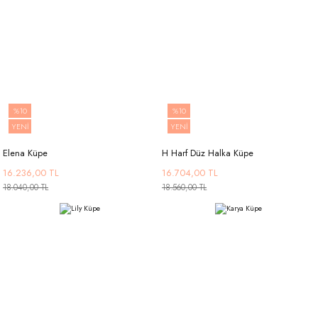
%10
%10
YENİ
YENİ
Elena Küpe
H Harf Düz Halka Küpe
16.236,00 TL
16.704,00 TL
18.040,00 TL
18.560,00 TL