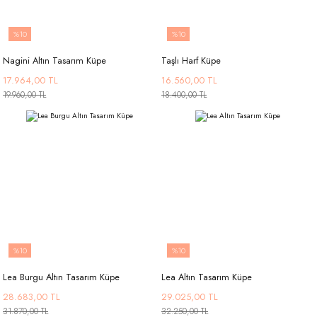
%10
%10
Nagini Altın Tasarım Küpe
Taşlı Harf Küpe
17.964,00 TL
16.560,00 TL
19.960,00 TL
18.400,00 TL
%10
%10
Lea Burgu Altın Tasarım Küpe
Lea Altın Tasarım Küpe
28.683,00 TL
29.025,00 TL
31.870,00 TL
32.250,00 TL