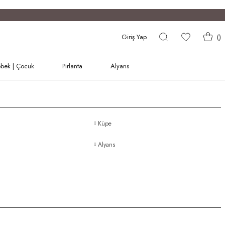
Giriş Yap
(
)
bek | Çocuk
Pırlanta
Alyans
Küpe
Alyans